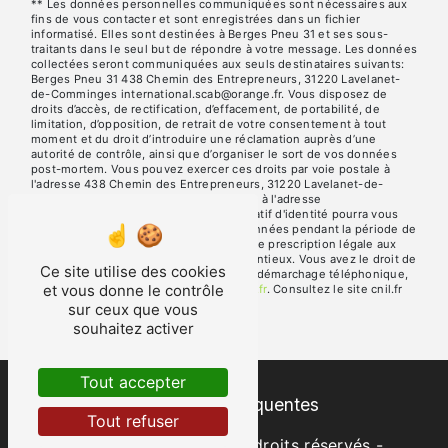
** Les données personnelles communiquées sont nécessaires aux
fins de vous contacter et sont enregistrées dans un fichier
informatisé. Elles sont destinées à Berges Pneu 31 et ses sous-
traitants dans le seul but de répondre à votre message. Les données
collectées seront communiquées aux seuls destinataires suivants:
Berges Pneu 31 438 Chemin des Entrepreneurs, 31220 Lavelanet-
de-Comminges international.scab@orange.fr. Vous disposez de
droits d’accès, de rectification, d’effacement, de portabilité, de
limitation, d’opposition, de retrait de votre consentement à tout
moment et du droit d’introduire une réclamation auprès d’une
autorité de contrôle, ainsi que d’organiser le sort de vos données
post-mortem. Vous pouvez exercer ces droits par voie postale à
l'adresse 438 Chemin des Entrepreneurs, 31220 Lavelanet-de-
Comminges ou par courrier électronique à l'adresse
international.scab@orange.fr. Un justificatif d'identité pourra vous
être demandé. Nous conservons vos données pendant la période de
prise de contact puis pendant la durée de prescription légale aux
fins probatoires et de gestion des contentieux. Vous avez le droit de
Ce site utilise des cookies
vous inscrire sur la liste d'opposition au démarchage téléphonique,
et vous donne le contrôle
disponible à cette adresse:
Bloctel.gouv.fr
. Consultez le site cnil.fr
pour plus d’informations sur vos droits.
sur ceux que vous
souhaitez activer
Tout accepter
Recherches fréquentes
Tout refuser
©
Vistalid
- 2026 - Tous droits réservés -