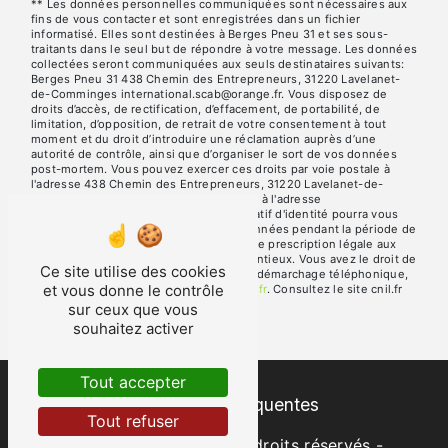
** Les données personnelles communiquées sont nécessaires aux
fins de vous contacter et sont enregistrées dans un fichier
informatisé. Elles sont destinées à Berges Pneu 31 et ses sous-
traitants dans le seul but de répondre à votre message. Les données
collectées seront communiquées aux seuls destinataires suivants:
Berges Pneu 31 438 Chemin des Entrepreneurs, 31220 Lavelanet-
de-Comminges international.scab@orange.fr. Vous disposez de
droits d’accès, de rectification, d’effacement, de portabilité, de
limitation, d’opposition, de retrait de votre consentement à tout
moment et du droit d’introduire une réclamation auprès d’une
autorité de contrôle, ainsi que d’organiser le sort de vos données
post-mortem. Vous pouvez exercer ces droits par voie postale à
l'adresse 438 Chemin des Entrepreneurs, 31220 Lavelanet-de-
Comminges ou par courrier électronique à l'adresse
international.scab@orange.fr. Un justificatif d'identité pourra vous
être demandé. Nous conservons vos données pendant la période de
prise de contact puis pendant la durée de prescription légale aux
fins probatoires et de gestion des contentieux. Vous avez le droit de
Ce site utilise des cookies
vous inscrire sur la liste d'opposition au démarchage téléphonique,
et vous donne le contrôle
disponible à cette adresse:
Bloctel.gouv.fr
. Consultez le site cnil.fr
pour plus d’informations sur vos droits.
sur ceux que vous
souhaitez activer
Tout accepter
Recherches fréquentes
Tout refuser
©
Vistalid
- 2026 - Tous droits réservés -