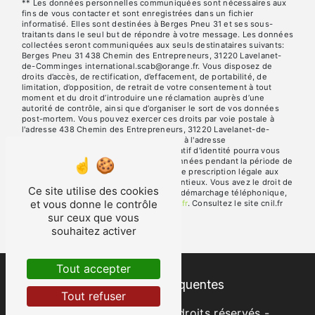
** Les données personnelles communiquées sont nécessaires aux
fins de vous contacter et sont enregistrées dans un fichier
informatisé. Elles sont destinées à Berges Pneu 31 et ses sous-
traitants dans le seul but de répondre à votre message. Les données
collectées seront communiquées aux seuls destinataires suivants:
Berges Pneu 31 438 Chemin des Entrepreneurs, 31220 Lavelanet-
de-Comminges international.scab@orange.fr. Vous disposez de
droits d’accès, de rectification, d’effacement, de portabilité, de
limitation, d’opposition, de retrait de votre consentement à tout
moment et du droit d’introduire une réclamation auprès d’une
autorité de contrôle, ainsi que d’organiser le sort de vos données
post-mortem. Vous pouvez exercer ces droits par voie postale à
l'adresse 438 Chemin des Entrepreneurs, 31220 Lavelanet-de-
Comminges ou par courrier électronique à l'adresse
international.scab@orange.fr. Un justificatif d'identité pourra vous
être demandé. Nous conservons vos données pendant la période de
prise de contact puis pendant la durée de prescription légale aux
fins probatoires et de gestion des contentieux. Vous avez le droit de
Ce site utilise des cookies
vous inscrire sur la liste d'opposition au démarchage téléphonique,
et vous donne le contrôle
disponible à cette adresse:
Bloctel.gouv.fr
. Consultez le site cnil.fr
pour plus d’informations sur vos droits.
sur ceux que vous
souhaitez activer
Tout accepter
Recherches fréquentes
Tout refuser
©
Vistalid
- 2026 - Tous droits réservés -